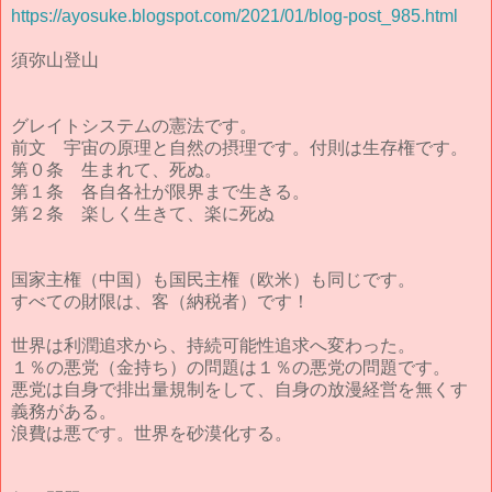
https://ayosuke.blogspot.com/2021/01/blog-post_985.html
須弥山登山
グレイトシステムの憲法です。
前文 宇宙の原理と自然の摂理です。付則は生存権です。
第０条 生まれて、死ぬ。
第１条 各自各社が限界まで生きる。
第２条 楽しく生きて、楽に死ぬ
国家主権（中国）も国民主権（欧米）も同じです。
すべての財限は、客（納税者）です！
世界は利潤追求から、持続可能性追求へ変わった。
１％の悪党（金持ち）の問題は１％の悪党の問題です。
悪党は自身で排出量規制をして、自身の放漫経営を無くす
義務がある。
浪費は悪です。世界を砂漠化する。