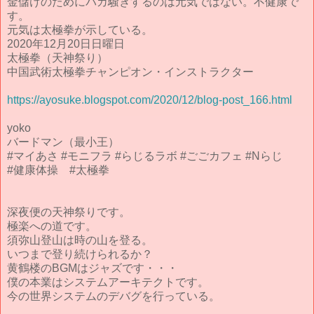
金儲けのためにバカ騒ぎするのは元気ではない。不健康で
す。
元気は太極拳が示している。
2020年12月20日日曜日
太極拳（天神祭り）
中国武術太極拳チャンピオン・インストラクター
https://ayosuke.blogspot.com/2020/12/blog-post_166.html
yoko
バードマン（最小王）
#マイあさ #モニフラ #らじるラボ #ごごカフェ #Nらじ
#健康体操 #太極拳
深夜便の天神祭りです。
極楽への道です。
須弥山登山は時の山を登る。
いつまで登り続けられるか？
黄鶴楼のBGMはジャズです・・・
僕の本業はシステムアーキテクトです。
今の世界システムのデバグを行っている。