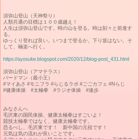
須弥山登山（天神祭り）
人類共通の目標は１００歳越え！
人生は須弥山登山です。時の山を登る。時は刻々と前進す
る。
ゆっくり登れば良い。いつまで登るか。下り坂はない。そ
して、極楽へ行く。
https://ayosuke.blogspot.com/2020/12/blog-post_431.html
須弥山登山（アマテラス）
バードマン（最小王）
#マイあさ #モニフラ #らじるラボ #ごごカフェ #Nらじ
#健康体操 #太極拳 #ラジオ体操 #速歩
みなさんへ
毛沢東の国民体操、健康太極拳はすごいよ！
競技太極拳ではなく、健康太極拳です。
恐るべし、毛沢東です！ 新中国の元祖です！
元気は気の流れが良いことです。