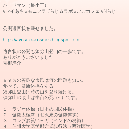
バードマン（最小王）
#マイあさ #モニフラ #らじるラボ #ごごカフェ #Nらじ
公開遺言状を載せました。
https://ayosuke-cosmos.blogspot.com
遺言状の公開も須弥山登山の一歩です。
ありがとうございました。
青柳洋介
９９％の善良な市民は何の問題も無い。
食べて、健康体操をする。
須弥山登山は時の山を登り続ける。
須弥山の頂上は宇宙の死（∞）です。
１．ラジオ体操（日本の国民体操）
２．健康太極拳（毛沢東の健康体操）
３．コンブお笑いヨガ（インドの秘術）
４．信州大学医学部方式歩行法（西洋医学）